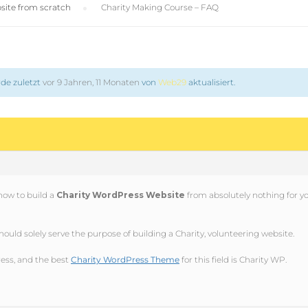
site from scratch
›
Charity Making Course – FAQ
de zuletzt
vor 9 Jahren, 11 Monaten
von
Web29
aktualisiert.
how to build a
Charity WordPress Website
from absolutely nothing for y
hould solely serve the purpose of building a Charity, volunteering website.
ess, and the best
Charity WordPress Theme
for this field is Charity WP.