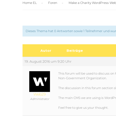
Home EL
›
Foren
›
Make a Charity WordPress Web
Dieses Thema hat 0 Antworten sowie 1 Teilnehmer und wur
Autor
Beiträge
19. August 2016 um 9:20 Uhr
This forum will be used to discuss on 
Non-Government Organization.
The discussion in this forum section s
Web29
The main CMS we are using is WordPr
Administrator
Feel free to give us your thought.