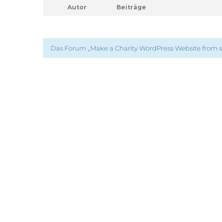
Autor
Beiträge
Das Forum „Make a Charity WordPress Website from s