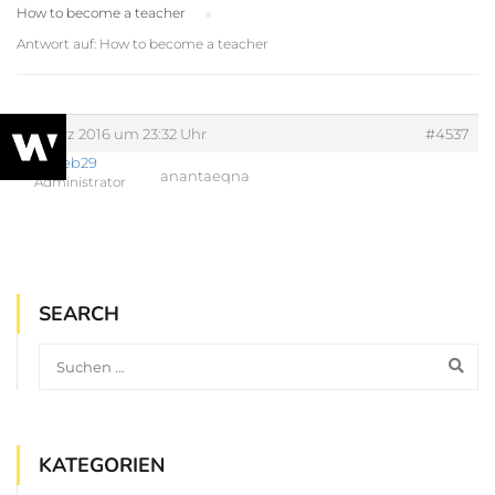
How to become a teacher
›
Antwort auf: How to become a teacher
7. März 2016 um 23:32 Uhr
#4537
web29
anantaeqna
Administrator
SEARCH
KATEGORIEN