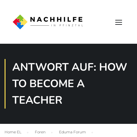
ANTWORT AUF: HOW
TO BECOME A
TEACHER
Home EL
›
Foren
›
Eduma Forum
›