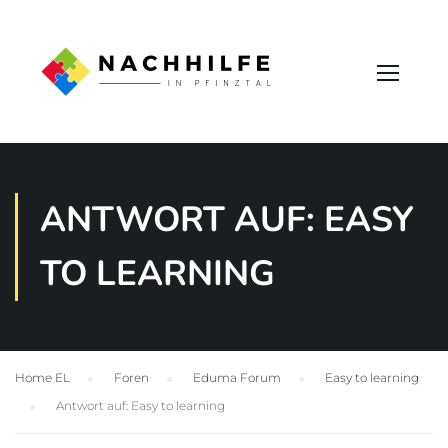
ANTWORT AUF: EASY
TO LEARNING
Home EL
›
Foren
›
Eduma Forum
›
Easy to learning
›
Antwort auf: Easy to learning