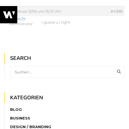
29. Februar 2016 um 15:10 Uhr
#4398
web29
I guess u r right
Administrator
SEARCH
KATEGORIEN
BLOG
BUSINESS
DESIGN / BRANDING