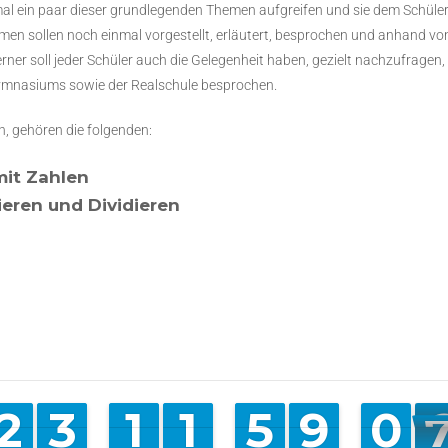
 ein paar dieser grundlegenden Themen aufgreifen und sie dem Schüler in 
men sollen noch einmal vorgestellt, erläutert, besprochen und anhand v
erner soll jeder Schüler auch die Gelegenheit haben, gezielt nachzufragen, 
mnasiums sowie der Realschule besprochen.
n, gehören die folgenden:
mit Zahlen
ieren und Dividieren
2
2
1
1
3
3
2
2
1
1
1
1
1
1
1
1
4
4
5
5
8
8
9
9
0
0
1