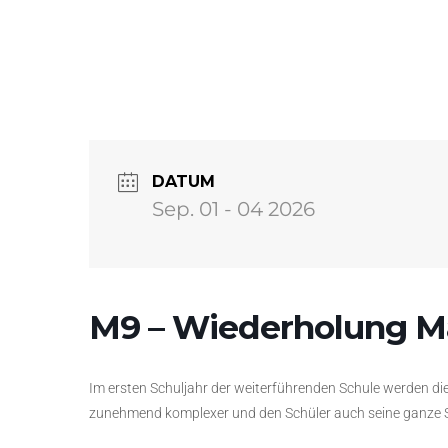
DATUM
Sep. 01 - 04 2026
M9 – Wiederholung Ma
Im ersten Schuljahr der weiterführenden Schule werden die
zunehmend komplexer und den Schüler auch seine ganze Sc